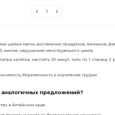
ии шейки матки, воспалении придатков, яичников, фи
б, миоме, нарушениях менструального цикла.
итра кипятка, настоять 30 минут, пить по 1 стакану 2 
осимость, беременность и кормление грудью.
т аналогичных предложений?
во в Алтайском крае.
ет призовые места во Всероссийских конкурсах.